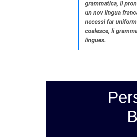
grammatica, li pron
un nov lingua franc
necessi far unifor
coalesce, li grammat
lingues.
Per
B